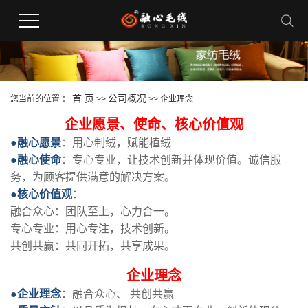
首 页
公司概况
您当前的位置 ：
>>
>>
企业理念
企业愿景、使命、核心价值观
●融心愿景
：用心制绒，赋能植绒
●融心使命
：专心专业，让技术创新并体现价值。诚信服
务，为顾客提供满意的解决方案。
●核心价值观
：
融合众心：团队至上，心力合一。
专心专业：用心专注，技术创新。
共创共赢：共同开拓，共享成果。
企业理念
●企业理念
：融合众心、 共创共赢