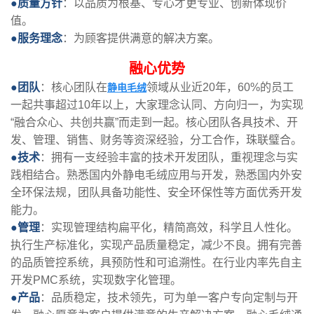
●质量方针
：以品质为根基、专心才更专业、创新体现价
值。
●服务理念
：为顾客提供满意的解决方案。
融心优势
●团队
：核心团队在
领域从业近20年，60%的员工
静电毛绒
一起共事超过10年以上，大家理念认同、方向归一，为实现
“融合众心、共创共赢”而走到一起。核心团队各具技术、开
发、管理、销售、财务等资深经验，分工合作，珠联璧合。
●技术
：拥有一支经验丰富的技术开发团队，重视理念与实
践相结合。熟悉国内外静电毛绒应用与开发，熟悉国内外安
全环保法规，团队具备功能性、安全环保性等方面优秀开发
能力。
●管理
：实现管理结构扁平化，精简高效，科学且人性化。
执行生产标准化，实现产品质量稳定，减少不良。拥有完善
的品质管控系统，具预防性和可追溯性。在行业内率先自主
开发PMC系统，实现数字化管理。
●产品
：品质稳定，技术领先，可为单一客户专向定制与开