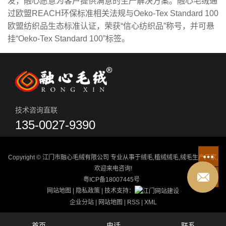
发，融心愿意为客户提供满意的生产解决方案。融心毛绒通
过欧盟REACH环保标准相关法规与Oeko-Tex Standard 100
欧盟纺织品生态标准认证，荣获“信心纺织品”称号，并可悬
挂“Oeko-Tex Standard 100”标签。
技术咨询直联
135-0027-9390
Copyright © 江门市融心毛绒有限公司 专业从事于
绒毛
,
植绒绒毛
,
绒毛生产厂家
,
欢迎来电咨询!
粤ICP备18007445号
网站地图
|
隐私政策
| 技术支持：
企业分站
|
网站地图
|
RSS
|
XML
首页
电话
联系