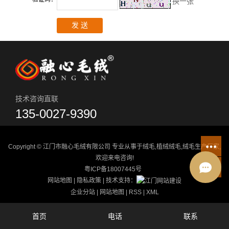
换一张
技术咨询直联
135-0027-9390
Copyright © 江门市融心毛绒有限公司 专业从事于
绒毛
,
植绒绒毛
,
绒毛生产厂家
,
欢迎来电咨询!
粤ICP备18007445号
网站地图
|
隐私政策
| 技术支持：
企业分站
|
网站地图
|
RSS
|
XML
首页
电话
联系