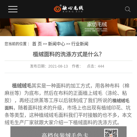
首 页
新闻中心
行业新闻
您当前的位置 ：
>>
>>
植绒面料的洗涤方式是什么？
发布日期：
2021-08-13
作者：
点击：
444
植绒绒毛
其实是一种面料的加工方式，用各种布料（棉
麻丝等）为底布，然后在布料的正面植上绒毛（涤纶、粘
胶），再经过烘蒸等工序以后就制成了我们所说的
植绒绒毛
，随着面料技术的升级，市场上也出现有植绒印花、坑
面料
条等类型，这种
植绒绒毛
面料我们平时接触的也不多，本文
绒毛生产厂家就跟大家介绍一下植绒面料的洗涤方式。