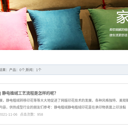
结果：产品：0个,新闻：1个
]
静电植绒工艺流程是怎样的呢？
展，静电植绒转移印花等等大大地促进了网版印花技术的发展，各种风格独特、美观
内容，供热成型行业的朋友们参考：静电植绒静电植绒印花是在承印物表面上印涂黏
21-11-06 点击次数：958