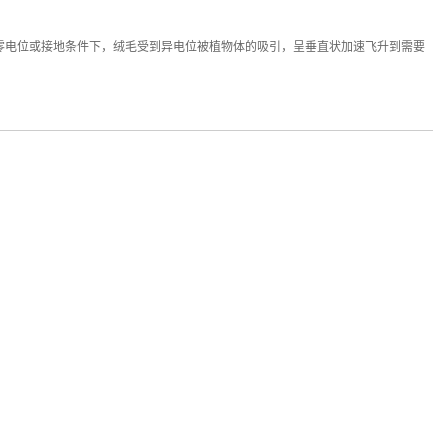
零电位或接地条件下，绒毛受到异电位被植物体的吸引，呈垂直状加速飞升到需要