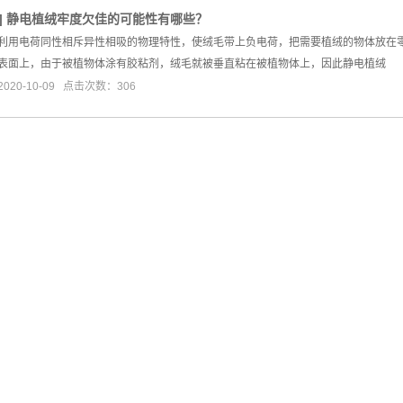
]
静电植绒牢度欠佳的可能性有哪些？
利用电荷同性相斥异性相吸的物理特性，使绒毛带上负电荷，把需要植绒的物体放在
表面上，由于被植物体涂有胶粘剂，绒毛就被垂直粘在被植物体上，因此静电植绒
20-10-09 点击次数：306